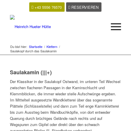
+43 5556 76570
RESERVIEREN
Du bist hier:
Startseite
/
Klettern
/
Saulakopf durch das Saulakamin
Saulakamin (|||+)
Der Klassiker in der Saulakopf Ostwand, im unteren Teil Wechsel
zwischen flacheren Passagen in der Kaminschlucht und
Klemmblöcken, die immer wieder steile Aufschwünge ergeben.
Im Mittelteil ausgesetzte Wandkletterei über das sogenannte
Plättele (Schlüsselstelle) und dann zum Teil enge Kaminkletterei
bis zum Ausstieg beim Wandbuchköpfle, von dort entweder
Querung durch brüchiges Gelände nach rechts und auf
Wegspuren zum Gipfel oder direkt über den schwach
ausgeprägten Pfeiler (II, Standhaken vorhanden).