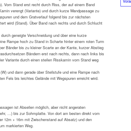
n). Vom Stand erst recht durch Riss, der auf einem Band
 Kamin verengt (Variante) und durch kurze Wandpassage zu
spuren und dem Gratverlauf folgend bis zur nächsten
lettert wird (Stand). Über Band nach rechts und durch Schlucht
s durch geneigte Verschneidung und über eine kurze
eine Rampe hoch zu Stand in Scharte hinter einem roten Turm
über Bänder bis zu kleiner Scarte an der Kante, kurzer Abstieg
 grasdurchsetzen Bändern erst nach rechts, dann nach links bis
ier Variante durch einen steilen Risskamin vom Stand weg
 (W) und dann gerade über Steilstufe und eine Rampe nach
ten Fels bis leichtes Gelände mit Wegspuren erreicht wird.
assagen ist Abseilen möglich, aber nicht angeraten
ehr, …) bis zur Sohmplatte. Von dort am besten direkt vom
er 12m + 16m mit Zwischenstand auf Absatz) und den
zum markierten Weg.